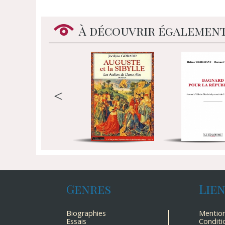
À découvrir égalemen
<
Genres
Lie
Biographies
Mention
Essais
Conditi