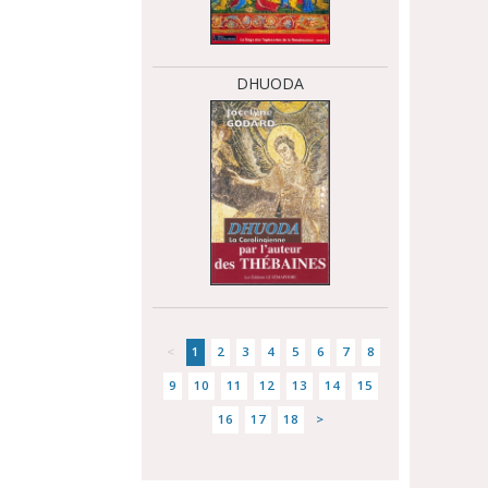
DHUODA
<
1
2
3
4
5
6
7
8
9
10
11
12
13
14
15
16
17
18
>