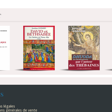
t
ns
s légales
ons générales de vente