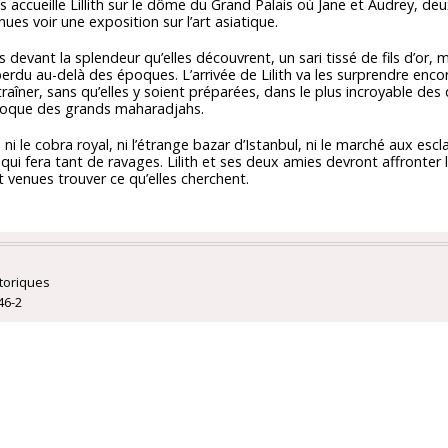
s accueille Lillith sur le dôme du Grand Palais où Jane et Audrey, de
ues voir une exposition sur l’art asiatique.
s devant la splendeur qu’elles découvrent, un sari tissé de fils d’or, m
 perdu au-delà des époques. L’arrivée de Lilith va les surprendre enco
ntraîner, sans qu’elles y soient préparées, dans le plus incroyable des
époque des grands maharadjahs.
, ni le cobra royal, ni l’étrange bazar d’Istanbul, ni le marché aux es
qui fera tant de ravages. Lilith et ses deux amies devront affronter l
nt venues trouver ce qu’elles cherchent.
toriques
46-2